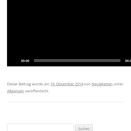
00:00
00:
Dieser Beitrag wurde am
19. Dezember 2014
von
Neuigkeiten
unter
Allgemein
veröffentlicht.
Suchen