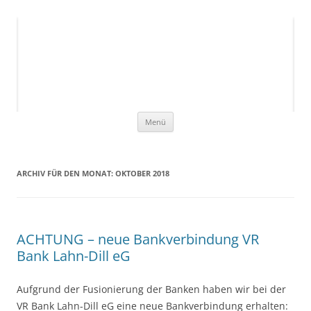
Ukrainehilfe Breitscheid
Hilfe, die ankommt!
1
2
3
4
5
6
7
8
9
Zum
Menü
Inhalt
springen
ARCHIV FÜR DEN MONAT:
OKTOBER 2018
ACHTUNG – neue Bankverbindung VR
Bank Lahn-Dill eG
Aufgrund der Fusionierung der Banken haben wir bei der
VR Bank Lahn-Dill eG eine neue Bankverbindung erhalten: