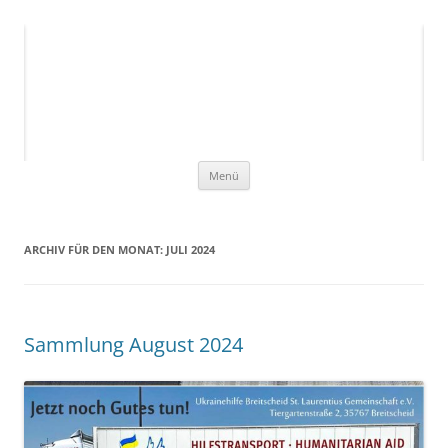
Ukrainehilfe Breitscheid
Hilfe, die ankommt!
1
2
3
4
5
6
7
8
9
Zum
Menü
Inhalt
springen
ARCHIV FÜR DEN MONAT:
JULI 2024
Sammlung August 2024