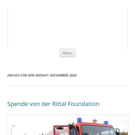
Ukrainehilfe Breitscheid
Hilfe, die ankommt!
1
2
3
4
5
6
7
8
9
Zum
Menü
Inhalt
springen
ARCHIV FÜR DEN MONAT:
NOVEMBER 2025
Spende von der Rittal Foundation