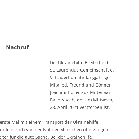
BEREGYNIA
GELDSPENDEN
SUPPENKÜCHE
SACHSPENDEN 2022
STRASSENKINDER
KINDERHEIM
Nachruf
PSYCHATRIE
Die Ukrainehilfe Breitscheid
VOLODYMYR-VOLYNSKY
St. Laurentius Gemeinschaft e.
V. trauert um ihr langjähriges
WEIHNACHTSPÄCKCHEN
Mitglied, Freund und Gönner
Joachim Holler aus Mittenaar-
Ballersbach, der am Mittwoch,
28. April 2021 verstorben ist.
 erste Mal mit einem Transport der Ukrainehilfe
 konnte er sich von der Not der Menschen überzeugen
iter für die gute Sache. Bei der Ukrainehilfe