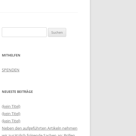
HAFTUNGSAUSSCHLUSS
Suchen
nach:
MITHELFEN
SPENDEN
NEUESTE BEITRÄGE
(kein Titel)
(kein Titel)
(kein Titel)
Neben den aufgeführten Artikeln nehmen
wir zusätzlich folgende Sachen an: Brillen